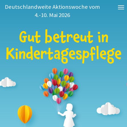
Deutschlandweite Aktionswoche vom
T
4.-10. Mai 2026
o
g
g
l
e
n
a
v
i
g
a
t
i
o