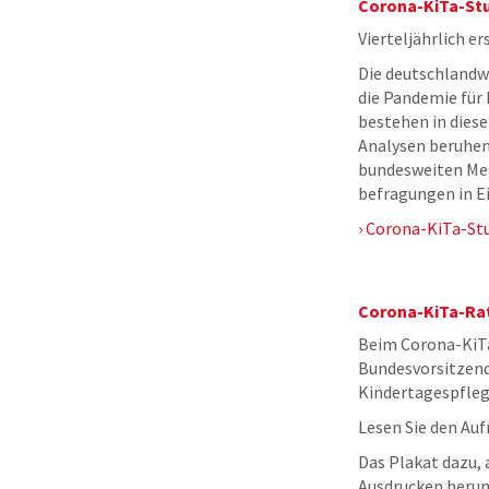
Corona-KiTa-St
Vierteljährlich e
Die deutschlandwe
die Pandemie für 
bestehen in dies
Analysen beruhen
bundesweiten Mel
befragungen in E
Corona-KiTa-St
Corona-KiTa-Rat
Beim Corona-KiTa
Bundesvorsitzende
Kindertagespflege
Lesen Sie den Auf
Das Plakat dazu,
Ausdrucken herun