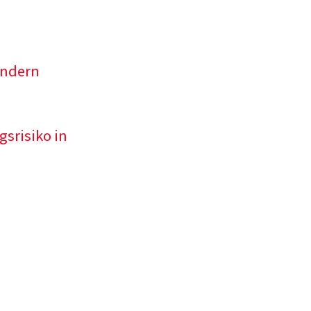
indern
risiko in