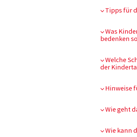
Tipps für 
Was Kinder
bedenken so
Welche Sc
der Kinderta
Hinweise f
Wie geht d
Wie kann d