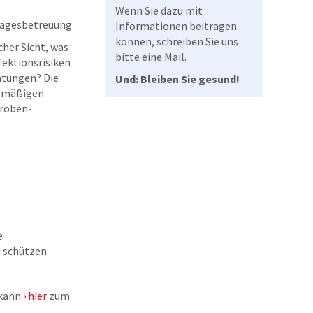
Wenn Sie dazu mit
rtagesbetreuung
Informationen beitragen
können, schreiben Sie uns
cher Sicht, was
bitte eine Mail.
fektionsrisiken
htungen? Die
Und: Bleiben Sie gesund!
elmäßigen
proben­
e
u schützen.
 kann
hier
zum