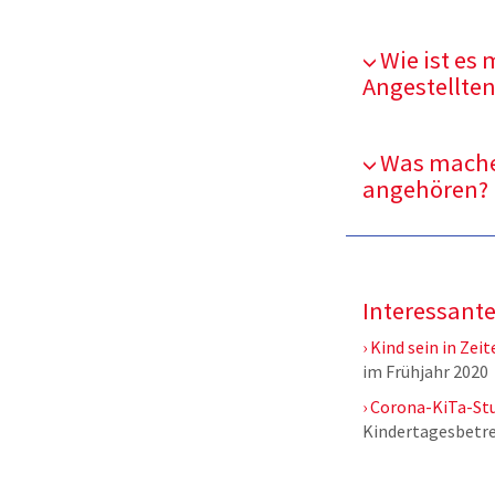
Wie ist es
Angestellten
Was machen
angehören?
Interessant
Kind sein in Zei
im Frühjahr 2020
Corona-KiTa-St
Kindertagesbetr