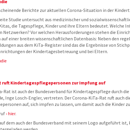
udie
rscheinende Berichte zur aktuellen Corona-Situation in der Kinde
ite Studie untersucht aus medizinischer und sozialwissenschaftli
Kitas, die Tagespflege, Kinder und ihre Eltern bedeutet. Welche In
en Netzwerken? Vor welchen Herausforderungen stehen die Einric
 auf einer breiten wissenschaftlichen Datenbasis: Neben den reg
dungen aus dem KiTa-Register sind das die Ergebnisse von Stich
inrichtungen der Kindertagesbetreuung und bei Eltern.
udie
 ruft Kindertagespflegepersonen zur Impfung auf
-Rat ist auch der Bundesverband für Kindertagespflege durch die
, Inge Losch-Engler, vertreten. Der Corona-KiTa-Rat ruft auch di
personen auf, sich impfen zu lassen, um damit auch die Kinder z
ruf
hier
.
 auf dem auch der Bundesverband mit seinem Logo aufgeführt ist,
tergeladen werden.