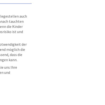
flegestellen auch
Danach tauchten
enn die Kinder
srisiko ist und
Notwendigkeit der
gend möglich die
send, dass die
ingen kann.
ie uns Ihre
nen und