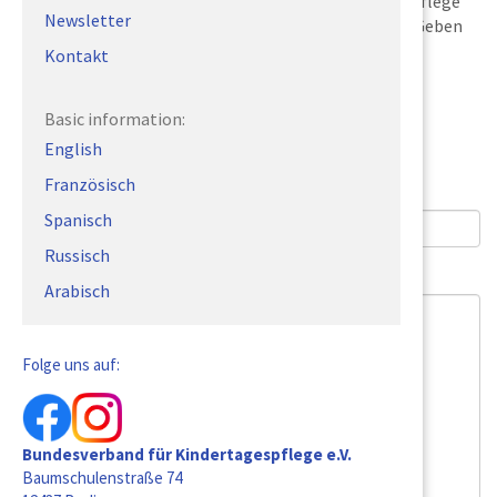
Wir freuen uns über Ihr Interesse an der Kindertagespflege
Newsletter
und beantworten Ihre Fragen auch gerne per E-Mail. Geben
Sie uns dazu bitte 2-3 Werktage Zeit.
Kontakt
Ich bin*
Basic information:
Kindertagespflegeperson
English
Fachberatung
Französisch
Mutter/Vater
Spanisch
Russisch
E-Mail Adresse*
Arabisch
Folge uns auf:
Bundesverband für Kindertagespflege e.V.
Baumschulenstraße 74