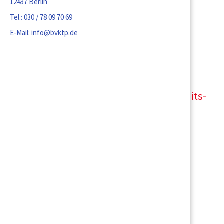
12437 Berlin
Tel.:
030 / 78 09 70 69
E-Mail:
info@bvktp.de
Kompetenzprofil Familien-, Gesundheits-
und Kinderkrankenpflegerinnen und -
pfleger in den Frühen Hilfen
Nationales Zentrum Frühe Hilfen (NZFH) (2014)
Download