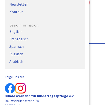
Kompetenzrahmen für die Kinder- und
Newsletter
Jugendarbeit
Kontakt
Österreichische Kinder- und Jugendvertretung (2017)
Download
Basic information:
English
Französisch
Spanisch
Russisch
Arabisch
Folge uns auf:
Bundesverband für Kindertagespflege e.V.
Baumschulenstraße 74