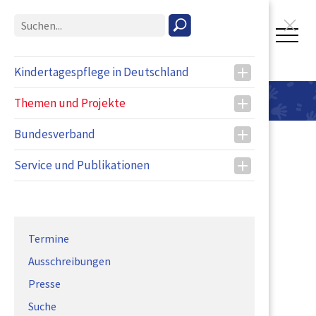
T
o
g
Kindertagespflege in Deutschland
g
Kompetenzprofile
l
Themen und Projekte
e
n
Bundesverband
a
v
Service und Publikationen
i
g
a
t
i
Termine
o
Ausschreibungen
n
Presse
Suche