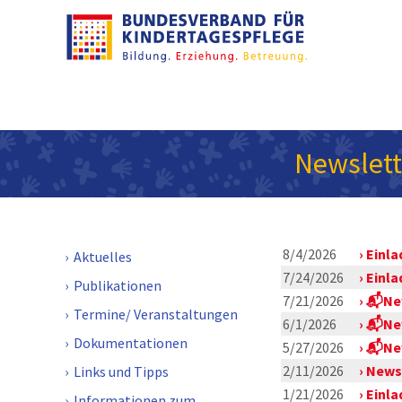
Newslett
8/4/2026
Einla
Aktuelles
7/24/2026
Einla
Publikationen
7/21/2026
📬New
Termine/ Veranstaltungen
6/1/2026
📬New
Dokumentationen
5/27/2026
📬Ne
2/11/2026
Newsl
Links und Tipps
1/21/2026
Einla
Informationen zum