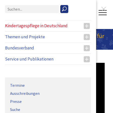
T
o
g
Kindertagespflege in Deutschland
g
Freiwillige Arbeitslosenversicherung für
l
Themen und Projekte
e
Selbstständige
n
Bundesverband
a
v
Service und Publikationen
i
g
a
t
i
Termine
o
Ausschreibungen
n
Presse
Suche