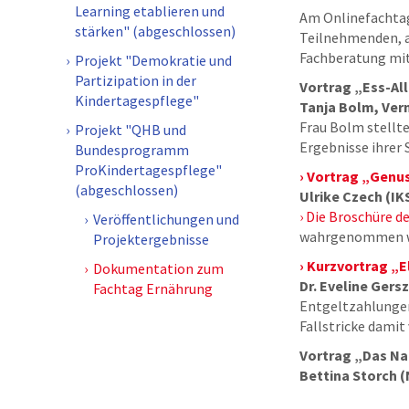
Learning etablieren und
Am Onlinefachtag
stärken" (abgeschlossen)
Teilnehmenden, a
Fachberatung mit
Projekt "Demokratie und
Partizipation in der
Vortrag „Ess-All
Kindertagespflege"
Tanja Bolm, Ver
Frau Bolm stellte
Projekt "QHB und
Ergebnisse ihrer 
Bundesprogramm
ProKindertagespflege"
Vortrag „Genus
(abgeschlossen)
Ulrike Czech (IK
Die Broschüre de
Veröffentlichungen und
wahrgenommen wer
Projektergebnisse
Kurzvortrag „E
Dokumentation zum
Dr. Eveline Ger
Fachtag Ernährung
Entgeltzahlungen 
Fallstricke damit
Vortrag „Das Na
Bettina Storch 