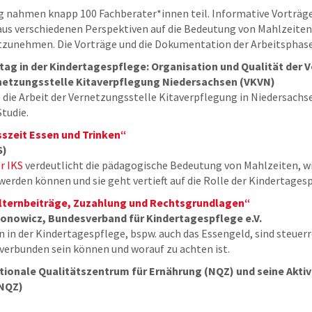
 nahmen knapp 100 Fachberater*innen teil. Informative Vorträg
us verschiedenen Perspektiven auf die Bedeutung von Mahlzeiten z
zunehmen. Die Vorträge und die Dokumentation der Arbeitsphasen
tag in der Kindertagespflege: Organisation und Qualität der 
netzungsstelle Kitaverpflegung Niedersachsen (VKVN)
 die Arbeit der Vernetzungsstelle Kitaverpflegung in Niedersachsen
Studie.
szeit Essen und Trinken“
S)
r IKS
verdeutlicht die pädagogische Bedeutung von Mahlzeiten, w
den können und sie geht vertieft auf die Rolle der Kindertages
lternbeiträge, Zuzahlung und Rechtsgrundlagen“
szonowicz, Bundesverband für Kindertagespflege e.V.
in der Kindertagespflege, bspw. auch das Essengeld, sind steuerr
 verbunden sein können und worauf zu achten ist.
tionale Qualitätszentrum für Ernährung (NQZ) und seine Aktiv
(NQZ)