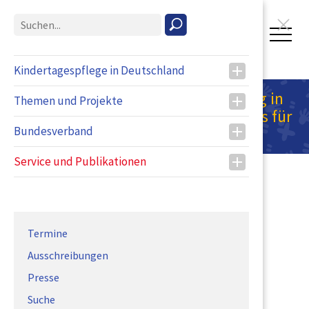
T
o
g
Kindertagespflege in Deutschland
g
Kompetenzorientierte Qualifizierung in
l
Themen und Projekte
e
der Kindertagespflege: Was heißt das für
n
die Fachberatung?
Bundesverband
a
v
Service und Publikationen
i
g
a
t
i
Termine
o
Ausschreibungen
n
Presse
Suche