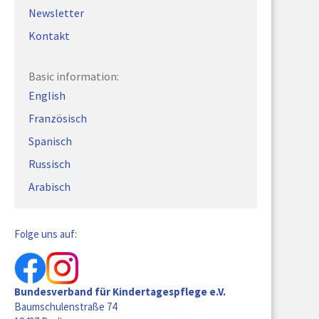
E-Mail:
info@bvktp.de
Newsletter
Kontakt
Folge uns auf
Basic information:
English
Französisch
Spanisch
Basic information:
Russisch
English
Arabisch
Französisch
Spanisch
Folge uns auf:
Russisch
Arabisch
Bundesverband für Kindertagespflege e.V.
Baumschulenstraße 74