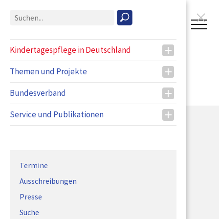
T
o
g
Kindertagespflege in Deutschland
g
l
Themen und Projekte
e
n
Bundesverband
a
v
Service und Publikationen
i
g
a
t
i
Termine
Bundesverband für Kindertagespflege e.V.
o
Ausschreibungen
Baumschulenstraße 74
n
12437 Berlin
Presse
Tel.:
030 / 78 09 70 69
Suche